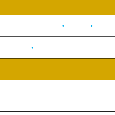
●
●
●