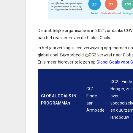
De ambtelijke organisatie is in 2021, ondanks COV
aan het realiseren van de Global Goals.
In het jaarverslag is een verwijzing opgenomen 
global goal. Bijvoorbeeld
GG3 verwijst naar Glob
Er is meer hierover te lezen op
Global Goals voor
GG2 - Einde
GG1 -
Honger, zo
GLOBAL GOALS IN
Einde
over
PROGRAMMA's
aan
voedselzek
Armoede
en duurza
landbouw