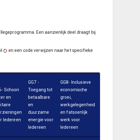
llegeprogramma. Een aanzienlijk deel draagt bij
ol
en een code verwijzen naar het specifieke
GG7 -
GG8- Inclusieve
6- Schoon
Toegang tot
economische
er en
betaalbare
groei,
itaire
en
werkgelegenheid
rzieningen
duurzame
en fatsoenlijk
r Iedereen
energie voor
werk voor
Iedereen
Iedereen