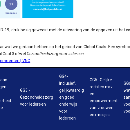
ID-19, druk bezig geweest met de uitvoering van de opgaven uit het co
naar wat we gedaan hebben op het gebied van Global Goals. Een symbo
al Goal 3 ofwel
Gezondheidszorg voor iedereen
.
 Gemeenten | VNG
GG4-
 aan
GG5 -Gelijke
Inclusief,
GG
rgen
rechten m/v
GG3 -
gelijkwaardig
wat
en
Gezondheidszorg
en goed
san
erheid
empowerment
voor Iedereen
onderwijs
voo
me
van vrouwen
voor
voo
en meisjes
Iedereen